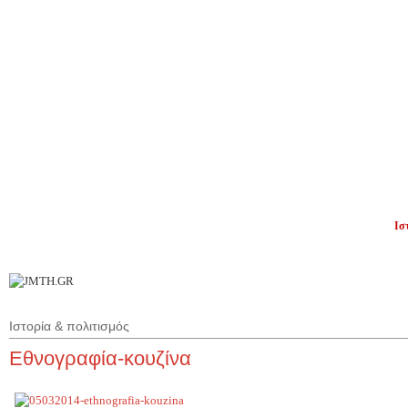
Π
Ισ
Επ
Ιστορία & πολιτισμός
Εθνογραφία-κουζίνα