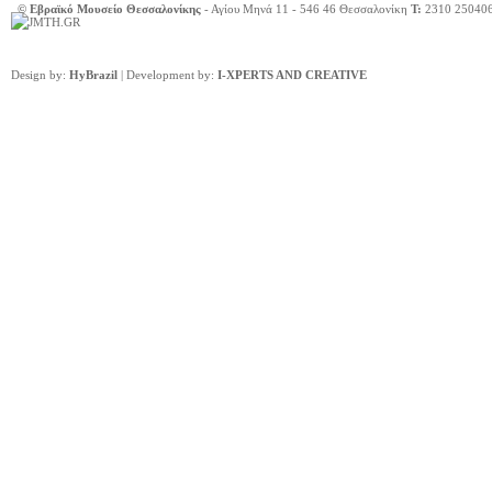
© Εβραϊκό Μουσείο Θεσσαλονίκης
- Αγίου Μηνά 11 - 546 46 Θεσσαλονίκη
Τ:
2310 25040
Design by:
HyBrazil
| Development by:
I-XPERTS AND CREATIVE