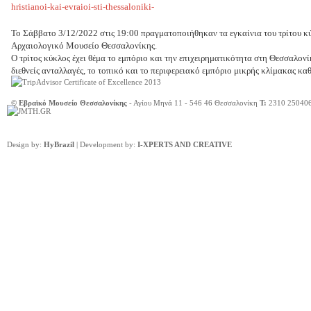
Το Σάββατο 3/12/2022 στις 19:00 πραγματοποιήθηκαν τα εγκαίνια του τρίτου κύ
Αρχαιολογικό Μουσείο Θεσσαλονίκης.
Ο τρίτος κύκλος έχει θέμα το εμπόριο και την επιχειρηματικότητα στη Θεσσαλονί
διεθνείς ανταλλαγές, το τοπικό και το περιφερειακό εμπόριο μικρής κλίμακας κ
© Εβραϊκό Μουσείο Θεσσαλονίκης
- Αγίου Μηνά 11 - 546 46 Θεσσαλονίκη
Τ:
2310 25040
Design by:
HyBrazil
| Development by:
I-XPERTS AND CREATIVE